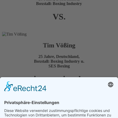
Boxstall: Boxing Industry
VS.
Tim Vößing
25 Jahre, Deutschland,
Boxstall: Boxing Industry u.
SES Boxing
internationale
deutsche
Meisterschaft
BDB
VS.